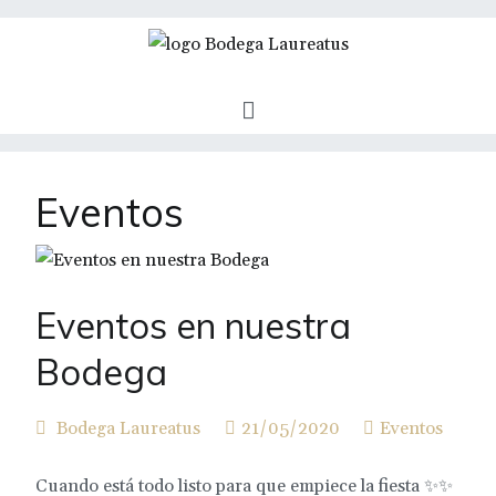
Saltar
al
contenido
Bodega Laureatus | D.O. Rías Baixas
Laureatus es una bodega joven dedicada a la
creación de vinos de calidad partiendo de la
variedad de uva más famosa de Galicia, el
Albariño.
Eventos
Eventos en nuestra
Bodega
Bodega Laureatus
21/05/2020
Eventos
Cuando está todo listo para que empiece la fiesta ✨✨